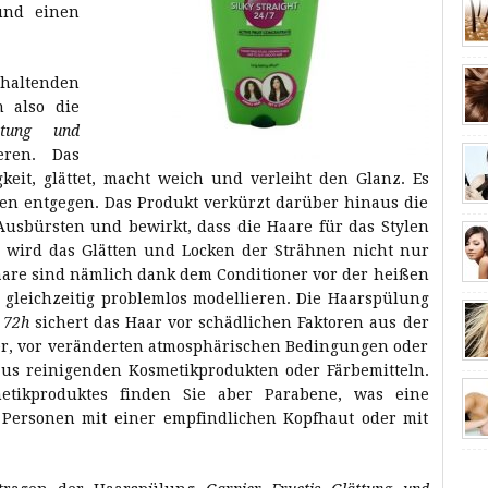
und einen
nhaltenden
n also die
ttung und
eren. Das
keit, glättet, macht weich und verleiht den Glanz. Es
ren entgegen. Das Produkt verkürzt darüber hinaus die
Ausbürsten und bewirkt, dass die Haare für das Stylen
g wird das Glätten und Locken der Strähnen nicht nur
Haare sind nämlich dank dem Conditioner vor der heißen
 gleichzeitig problemlos modellieren. Die Haarspülung
 72h
sichert das Haar vor schädlichen Faktoren aus der
er, vor veränderten atmosphärischen Bedingungen oder
us reinigenden Kosmetikprodukten oder Färbemitteln.
tikproduktes finden Sie aber Parabene, was eine
 Personen mit einer empfindlichen Kopfhaut oder mit