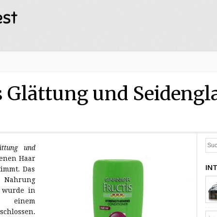
s Glättung und Seidengl
ättung und
kenen Haar
IN
timmt. Das
e Nahrung
 wurde in
 einem
schlossen.