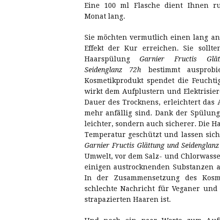
Eine 100 ml Flasche dient Ihnen r
Monat lang.
Sie möchten vermutlich einen lang a
Effekt der Kur erreichen. Sie sollte
Haarspülung
Garnier Fructis Glä
Seidenglanz 72h
bestimmt ausprobi
Kosmetikprodukt spendet die Feuchtig
wirkt dem Aufplustern und Elektrisie
Dauer des Trocknens, erleichtert das 
mehr anfällig sind. Dank der Spülun
leichter, sondern auch sicherer. Die 
Temperatur geschützt und lassen sich
Garnier Fructis Glättung und Seidenglanz
Umwelt, vor dem Salz- und Chlorwass
einigen austrocknenden Substanzen a
In der Zusammensetzung des Kosme
schlechte Nachricht für Veganer und
strapazierten Haaren ist.